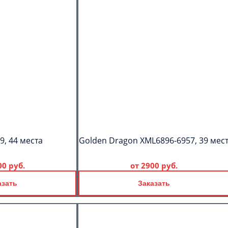
C
Политикой
конфиденциальности
ознакомлен(а), даю согласие на
обработку моих Персональных
данных
9, 44 места
Golden Dragon XML6896-6957, 39 мес
00 руб.
от
2900 руб.
азать
Заказать