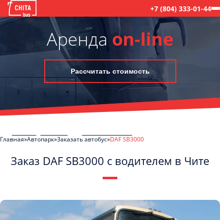
+7 (804) 333-01-44
Аренда
on-line
Рассчитать стоимость
Главная
Автопарк
Заказать автобус
DAF SB3000
Заказ DAF SB3000 с водителем в Чите
C
Политикой конфиденциальности
ознакомлен(а), даю согласие на
обработку моих Персональных данных