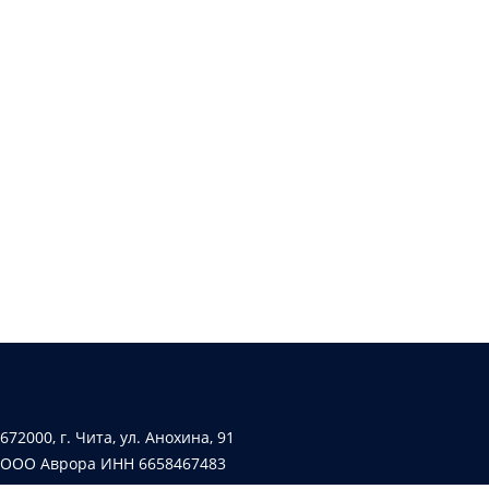
672000, г. Чита, ул. Анохина, 91
ООО Аврора ИНН 6658467483