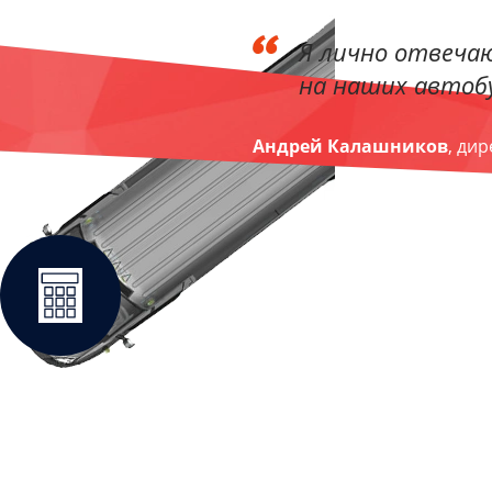
Я лично отвечаю
на наших автобу
Андрей Калашников
, ди