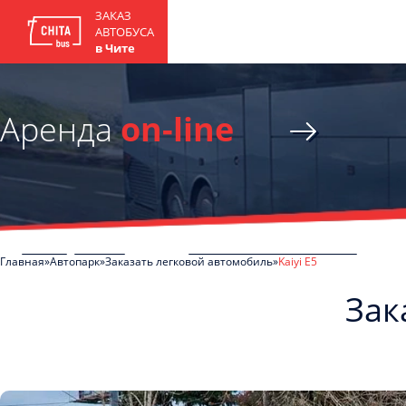
ЗАКАЗ
АВТОБУСА
в Чите
Аренда
on-line
Главная
Автопарк
Заказать легковой автомобиль
Kaiyi E5
Зак