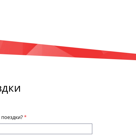
здки
я поездки?